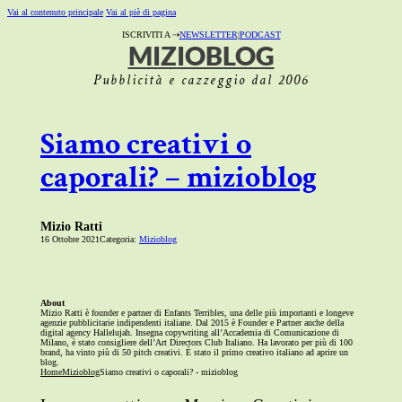
Vai al contenuto principale
Vai al piè di pagina
ISCRIVITI A ⇢
NEWSLETTER
|
PODCAST
MIZIOBLOG
Pubblicità e cazzeggio dal 2006
Siamo creativi o
caporali? – mizioblog
Mizio Ratti
16 Ottobre 2021
Categoria:
Mizioblog
About
Mizio Ratti è founder e partner di Enfants Terribles, una delle più importanti e longeve
agenzie pubblicitarie indipendenti italiane. Dal 2015 è Founder e Partner anche della
digital agency Hallelujah. Insegna copywriting all’Accademia di Comunicazione di
Milano, è stato consigliere dell’Art Directors Club Italiano. Ha lavorato per più di 100
brand, ha vinto più di 50 pitch creativi. È stato il primo creativo italiano ad aprire un
blog.
Home
Mizioblog
Siamo creativi o caporali? - mizioblog