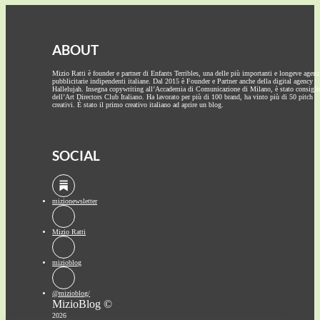
ABOUT
Mizio Ratti è founder e partner di Enfants Terribles, una delle più importanti e longeve agenz
pubblicitarie indipendenti italiane. Dal 2015 è Founder e Partner anche della digital agency
Hallelujah. Insegna copywriting all’Accademia di Comunicazione di Milano, è stato consigli
dell’Art Directors Club Italiano. Ha lavorato per più di 100 brand, ha vinto più di 50 pitch
creativi. È stato il primo creativo italiano ad aprire un blog.
SOCIAL
mizionewsletter
Mizio Ratti
mizioblog
@mizioblog/
MizioBlog ©
2026