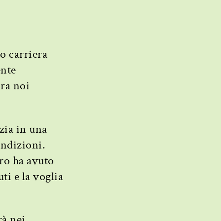
o carriera
ente
ura noi
nzia in una
ondizioni.
ro ha avuto
ti e la voglia
rà nei