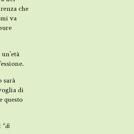
arenza che
 mi va
 pure
 un’età
fessione.
o sarà
voglia di
e questo
:
“di