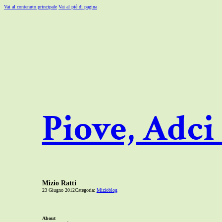
Vai al contenuto principale
Vai al piè di pagina
Piove, Adci 
Mizio Ratti
23 Giugno 2012
Categoria:
Mizioblog
About