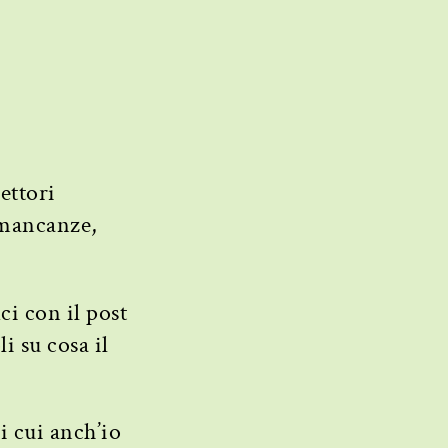
ettori
 mancanze,
ci con il post
i su cosa il
i cui anch’io