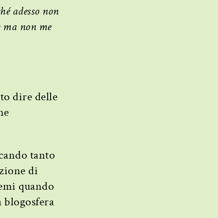
ché adesso non
le ma non me
o dire delle
ne
icando tanto
izione di
premi quando
a blogosfera