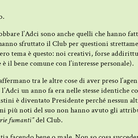
o.
obbare l’Adci sono anche quelli che hanno fatt
 hanno sfruttato il Club per questioni strettam
vero tema è questo: noi creativi, forse addiritt
 è il bene comune con l’interesse personale).
affermano tra le altre cose di aver preso l’age
, l’Adci un anno fa era nelle stesse identiche c
ini è diventato Presidente perché nessun alt
mi più noti del suo non hanno avuto gli attribu
rie fumanti”
del Club.
stia facendo bene o male. Non so cosa succede