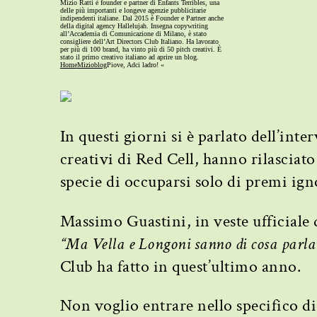
Mizio Ratti è founder e partner di Enfants Terribles, una
delle più importanti e longeve agenzie pubblicitarie
indipendenti italiane. Dal 2015 è Founder e Partner anche
della digital agency Hallelujah. Insegna copywriting
all’Accademia di Comunicazione di Milano, è stato
consigliere dell’Art Directors Club Italiano. Ha lavorato
per più di 100 brand, ha vinto più di 50 pitch creativi. È
stato il primo creativo italiano ad aprire un blog.
Home
Mizioblog
Piove, Adci ladro! «
In questi giorni si è parlato dell’int
creativi di Red Cell, hanno rilascia
specie di occuparsi solo di premi ign
Massimo Guastini, in veste ufficiale d
“Ma Vella e Longoni sanno di cosa parla
Club ha fatto in quest’ultimo anno.
Non voglio entrare nello specifico di 