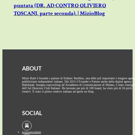
puntata (DR. AD CONTRO OLIVIERO
TOSCANI, parte seconda). | MizioBlog
ABOUT
Mizio Ratti è founder e partner di Enfants Terribles, una delle più importanti e longeve agenz
pubblicitarie indipendenti italiane. Dal 2015 è Founder e Partner anche della digital agency
Hallelujah. Insegna copywriting all’Accademia di Comunicazione di Milano, è stato consigli
dell’Art Directors Club Italiano. Ha lavorato per più di 100 brand, ha vinto più di 50 pitch
creativi. È stato il primo creativo italiano ad aprire un blog.
SOCIAL
mizionewsletter