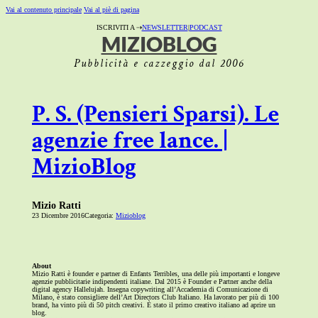
Vai al contenuto principale
Vai al piè di pagina
ISCRIVITI A ⇢
NEWSLETTER
|
PODCAST
MIZIOBLOG
Pubblicità e cazzeggio dal 2006
P. S. (Pensieri Sparsi). Le
agenzie free lance. |
MizioBlog
Mizio Ratti
23 Dicembre 2016
Categoria:
Mizioblog
About
Mizio Ratti è founder e partner di Enfants Terribles, una delle più importanti e longeve
agenzie pubblicitarie indipendenti italiane. Dal 2015 è Founder e Partner anche della
digital agency Hallelujah. Insegna copywriting all’Accademia di Comunicazione di
Milano, è stato consigliere dell’Art Directors Club Italiano. Ha lavorato per più di 100
brand, ha vinto più di 50 pitch creativi. È stato il primo creativo italiano ad aprire un
blog.