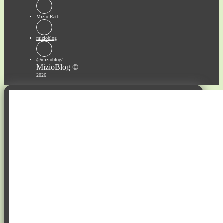
Mizio Ratti
mizioblog
@mizioblog/
MizioBlog ©
2026