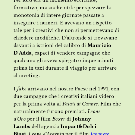
Per loro era un momento eccitante,
formativo, ma anche utile per spezzare la
monotonia di intere giornate passate a
inseguire i numeri. E avevano un rispetto
tale per i creativi che non si permettevano di
chiedere modifiche. D’altronde si trovavano
davanti a istrioni del calibro di
Maurizio
D’Adda
, capaci di vendere campagne che
qualcuno gli aveva spiegato cinque minuti
prima in taxi durante il viaggio per arrivare
al meeting.
I
fake
arrivano nel nostro Paese nel 1991, con
due campagne che i creativi italiani videro
per la prima volta al
Palais di Cannes
. Film che
naturalmente furono premiati.
Leone
d’Oro
per il film
Boxer
di
Johnny
Lambs
dell’agenzia
Impact&Dolci
Biasi
.
Leone d’Argento
per il film
Japanese