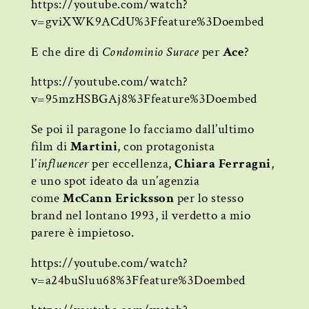
https://youtube.com/watch?
v=gviXWK9ACdU%3Ffeature%3Doembed
E che dire di
Condominio Surace
per
Ace
?
https://youtube.com/watch?
v=95mzHSBGAj8%3Ffeature%3Doembed
Se poi il paragone lo facciamo dall’ultimo
film di
Martini
, con protagonista
l’
influencer
per eccellenza,
Chiara Ferragni
,
e uno spot ideato da un’agenzia
come
McCann Ericksson
per lo stesso
brand nel lontano 1993, il verdetto a mio
parere è impietoso.
https://youtube.com/watch?
v=a24buSluu68%3Ffeature%3Doembed