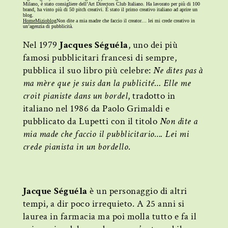
Milano, è stato consigliere dell’Art Directors Club Italiano. Ha lavorato per più di 100
brand, ha vinto più di 50 pitch creativi. È stato il primo creativo italiano ad aprire un
blog.
Home
Mizioblog
Non dite a mia madre che faccio il creator… lei mi crede creativo in
un’agenzia di pubblicità.
Nel 1979
Jacques Séguéla
, uno dei più
famosi pubblicitari francesi di sempre,
pubblica il suo libro più celebre:
Ne dites pas à
ma mère que je suis dan la publicité… Elle me
croit pianiste dans un bordel
, tradotto in
italiano nel 1986 da Paolo Grimaldi e
pubblicato da Lupetti con il titolo
Non dite a
mia made che faccio il pubblicitario…. Lei mi
crede pianista in un bordello
.
Jacque Séguéla
è un personaggio di altri
tempi, a dir poco irrequieto. A 25 anni si
laurea in farmacia ma poi molla tutto e fa il