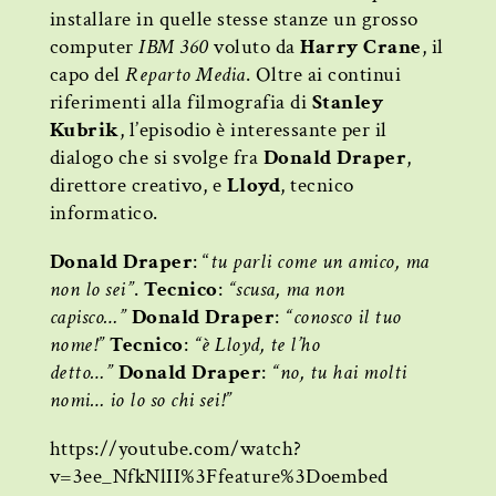
installare in quelle stesse stanze un grosso
computer
IBM 360
voluto da
Harry Crane
, il
capo del
Reparto Media
. Oltre ai continui
riferimenti alla filmografia di
Stanley
Kubrik
, l’episodio è interessante per il
dialogo che si svolge fra
Donald Draper
,
direttore creativo, e
Lloyd
, tecnico
informatico.
Donald Draper
: “
tu parli come un amico, ma
non lo sei”
.
Tecnico
:
“scusa, ma non
capisco…”
Donald Draper
:
“conosco il tuo
nome!”
Tecnico
:
“è Lloyd, te l’ho
detto…”
Donald Draper
:
“no, tu hai molti
nomi… io lo so chi sei!”
https://youtube.com/watch?
v=3ee_NfkNlII%3Ffeature%3Doembed