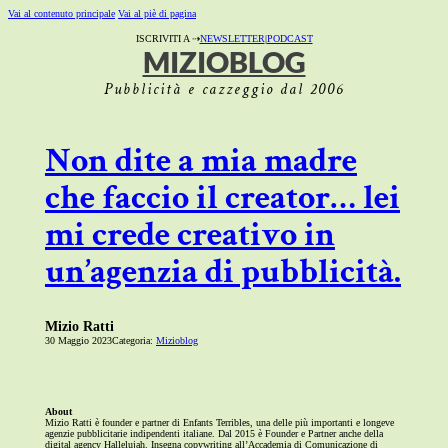
Vai al contenuto principale
Vai al piè di pagina
ISCRIVITI A ⇢
NEWSLETTER
|
PODCAST
MIZIOBLOG
Pubblicità e cazzeggio dal 2006
Non dite a mia madre
che faccio il creator… lei
mi crede creativo in
un’agenzia di pubblicità.
Mizio Ratti
30 Maggio 2023
Categoria:
Mizioblog
About
Mizio Ratti è founder e partner di Enfants Terribles, una delle più importanti e longeve
agenzie pubblicitarie indipendenti italiane. Dal 2015 è Founder e Partner anche della
digital agency Hallelujah. Insegna copywriting all’Accademia di Comunicazione di