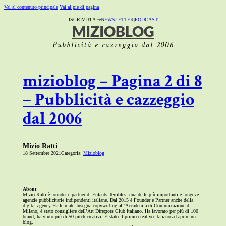
Vai al contenuto principale
Vai al piè di pagina
ISCRIVITI A ⇢
NEWSLETTER
|
PODCAST
MIZIOBLOG
Pubblicità e cazzeggio dal 2006
mizioblog – Pagina 2 di 8
– Pubblicità e cazzeggio
dal 2006
Mizio Ratti
18 Settembre 2021
Categoria:
Mizioblog
About
Mizio Ratti è founder e partner di Enfants Terribles, una delle più importanti e longeve
agenzie pubblicitarie indipendenti italiane. Dal 2015 è Founder e Partner anche della
digital agency Hallelujah. Insegna copywriting all’Accademia di Comunicazione di
Milano, è stato consigliere dell’Art Directors Club Italiano. Ha lavorato per più di 100
brand, ha vinto più di 50 pitch creativi. È stato il primo creativo italiano ad aprire un
blog.