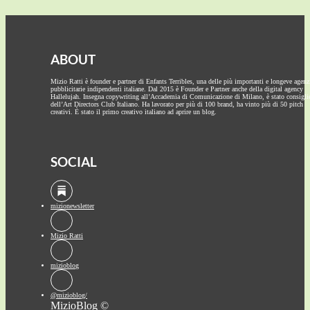
ABOUT
Mizio Ratti è founder e partner di Enfants Terribles, una delle più importanti e longeve agenz
pubblicitarie indipendenti italiane. Dal 2015 è Founder e Partner anche della digital agency
Hallelujah. Insegna copywriting all’Accademia di Comunicazione di Milano, è stato consigli
dell’Art Directors Club Italiano. Ha lavorato per più di 100 brand, ha vinto più di 50 pitch
creativi. È stato il primo creativo italiano ad aprire un blog.
SOCIAL
mizionewsletter
Mizio Ratti
mizioblog
@mizioblog/
MizioBlog ©