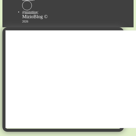
@mizioblog/
MizioBlog ©
2026