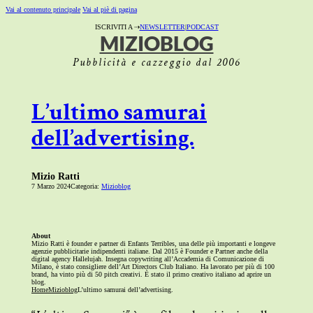
Vai al contenuto principale
Vai al piè di pagina
ISCRIVITI A ⇢
NEWSLETTER
|
PODCAST
MIZIOBLOG
Pubblicità e cazzeggio dal 2006
L’ultimo samurai
dell’advertising.
Mizio Ratti
7 Marzo 2024
Categoria:
Mizioblog
About
Mizio Ratti è founder e partner di Enfants Terribles, una delle più importanti e longeve
agenzie pubblicitarie indipendenti italiane. Dal 2015 è Founder e Partner anche della
digital agency Hallelujah. Insegna copywriting all’Accademia di Comunicazione di
Milano, è stato consigliere dell’Art Directors Club Italiano. Ha lavorato per più di 100
brand, ha vinto più di 50 pitch creativi. È stato il primo creativo italiano ad aprire un
blog.
Home
Mizioblog
L’ultimo samurai dell’advertising.