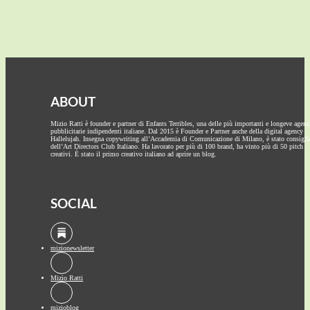
ABOUT
Mizio Ratti è founder e partner di Enfants Terribles, una delle più importanti e longeve agenz
pubblicitarie indipendenti italiane. Dal 2015 è Founder e Partner anche della digital agency
Hallelujah. Insegna copywriting all’Accademia di Comunicazione di Milano, è stato consigli
dell’Art Directors Club Italiano. Ha lavorato per più di 100 brand, ha vinto più di 50 pitch
creativi. È stato il primo creativo italiano ad aprire un blog.
SOCIAL
mizionewsletter
Mizio Ratti
mizioblog