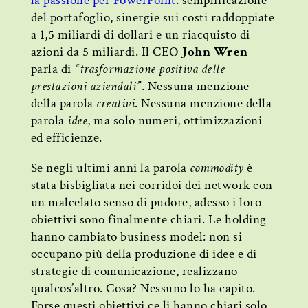
la passione per PowerPoint
: semplificazione
del portafoglio, sinergie sui costi raddoppiate
a 1,5 miliardi di dollari e un riacquisto di
azioni da 5 miliardi. Il CEO
John Wren
parla di
“trasformazione positiva delle
prestazioni aziendali”
. Nessuna menzione
della parola
creativi
. Nessuna menzione della
parola
idee
, ma solo numeri, ottimizzazioni
ed efficienze.
Se negli ultimi anni la parola
commodity
è
stata bisbigliata nei corridoi dei network con
un malcelato senso di pudore, adesso i loro
obiettivi sono finalmente chiari. Le holding
hanno cambiato business model: non si
occupano più della produzione di idee e di
strategie di comunicazione, realizzano
qualcos’altro. Cosa? Nessuno lo ha capito.
Forse questi obiettivi ce li hanno chiari solo