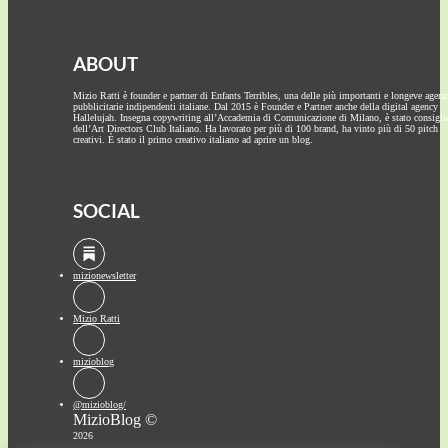
ABOUT
Mizio Ratti è founder e partner di Enfants Terribles, una delle più importanti e longeve agenz
pubblicitarie indipendenti italiane. Dal 2015 è Founder e Partner anche della digital agency
Hallelujah. Insegna copywriting all’Accademia di Comunicazione di Milano, è stato consigli
dell’Art Directors Club Italiano. Ha lavorato per più di 100 brand, ha vinto più di 50 pitch
creativi. È stato il primo creativo italiano ad aprire un blog.
SOCIAL
mizionewsletter
Mizio Ratti
mizioblog
@mizioblog/
MizioBlog ©
2026