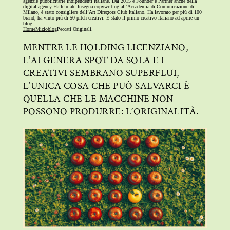
agenzie pubblicitarie indipendenti italiane. Dal 2015 è Founder e Partner anche della
digital agency Hallelujah. Insegna copywriting all’Accademia di Comunicazione di
Milano, è stato consigliere dell’Art Directors Club Italiano. Ha lavorato per più di 100
brand, ha vinto più di 50 pitch creativi. È stato il primo creativo italiano ad aprire un
blog.
Home
Mizioblog
Peccati Originali.
MENTRE LE HOLDING LICENZIANO,
L’AI GENERA SPOT DA SOLA E I
CREATIVI SEMBRANO SUPERFLUI,
L’UNICA COSA CHE PUÒ SALVARCI È
QUELLA CHE LE MACCHINE NON
POSSONO PRODURRE: L’ORIGINALITÀ.