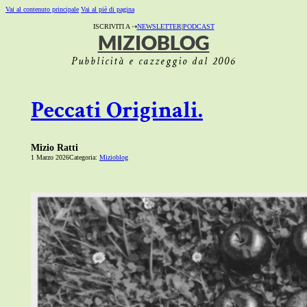
Vai al contenuto principale
Vai al piè di pagina
ISCRIVITI A ⇢
NEWSLETTER
|
PODCAST
MIZIOBLOG
Pubblicità e cazzeggio dal 2006
Peccati Originali.
Mizio Ratti
1 Marzo 2026
Categoria:
Mizioblog