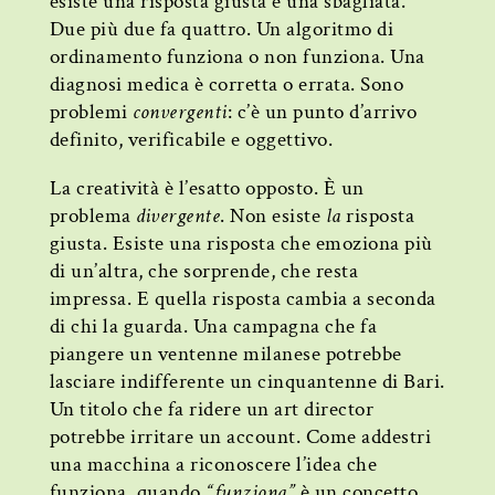
esiste una risposta giusta e una sbagliata.
Due più due fa quattro. Un algoritmo di
ordinamento funziona o non funziona. Una
diagnosi medica è corretta o errata. Sono
problemi
convergenti
: c’è un punto d’arrivo
definito, verificabile e oggettivo.
La creatività è l’esatto opposto. È un
problema
divergente
. Non esiste
la
risposta
giusta. Esiste una risposta che emoziona più
di un’altra, che sorprende, che resta
impressa. E quella risposta cambia a seconda
di chi la guarda. Una campagna che fa
piangere un ventenne milanese potrebbe
lasciare indifferente un cinquantenne di Bari.
Un titolo che fa ridere un art director
potrebbe irritare un account. Come addestri
una macchina a riconoscere l’idea che
funziona, quando
“funziona”
è un concetto