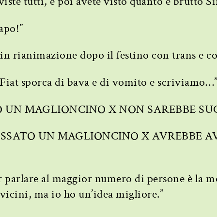
iste tutti, e poi avete visto quanto è brutto S
apo!”
 in rianimazione dopo il festino con trans e c
 Fiat sporca di bava e di vomito e scriviamo…
TO UN MAGLIONCINO X NON SAREBBE SU
INDOSSATO UN MAGLIONCINO X AVREBBE A
er parlare al maggior numero di persone è la m
 vicini, ma io ho un’idea migliore.”