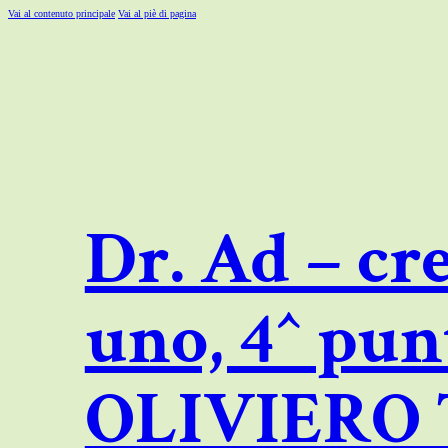
Vai al contenuto principale
Vai al piè di pagina
Dr. Ad – cr
uno, 4^ pu
OLIVIERO T