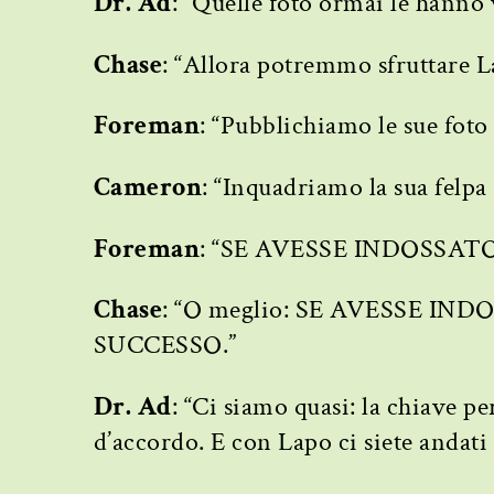
Dr. Ad
: “Quelle foto ormai le hanno v
Chase
: “Allora potremmo sfruttare L
Foreman
: “Pubblichiamo le sue foto
Cameron
: “Inquadriamo la sua felpa
Foreman
: “SE AVESSE INDOSSA
Chase
: “O meglio: SE AVESSE 
SUCCESSO.”
Dr. Ad
: “Ci siamo quasi: la chiave p
d’accordo. E con Lapo ci siete andati