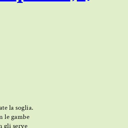
e la soglia.
on le gambe
n gli serve