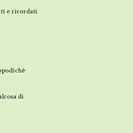
ati e ricordati
 dopodichè
alcosa di