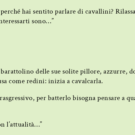
ta perché hai sentito parlare di cavallini? Rilass
interessarti sono…”
il barattolino delle sue solite pillore, azzurre,
a come redini: inizia a cavalcarla.
trasgressivo, per batterlo bisogna pensare a qu
on l’attualità…”