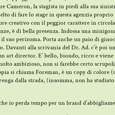
e Cameron, la stagista in piedi alla sua sinis
elto di fare lo stage in questa agenzia proprio 
ore creativo con il peggior carattere in circol
anze, è di bella presenza. Indossa una minigo
 il suo perizoma. Porta anche un paio di gino
o. Davanti alla scrivania del Dr. Ad. c’è poi u
un art director. E’ bello, biondo, ricco e viene
 molto ambizioso, non si farebbe certo scrupoli
oppia si chiama Foreman, è un copy di colore (
e venga dalla strada, (insomma, non ha studiato
 che io perda tempo per un brand d’abbigliam