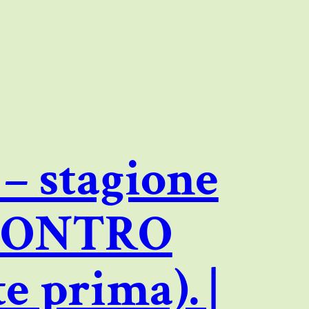
 – stagione
D CONTRO
 prima). |