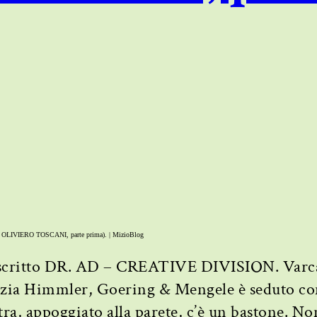
RO OLIVIERO TOSCANI, parte prima). | MizioBlog
c’è scritto DR. AD – CREATIVE DIVISION. Varcat
genzia Himmler, Goering & Mengele è seduto c
stra, appoggiato alla parete, c’è un bastone. No