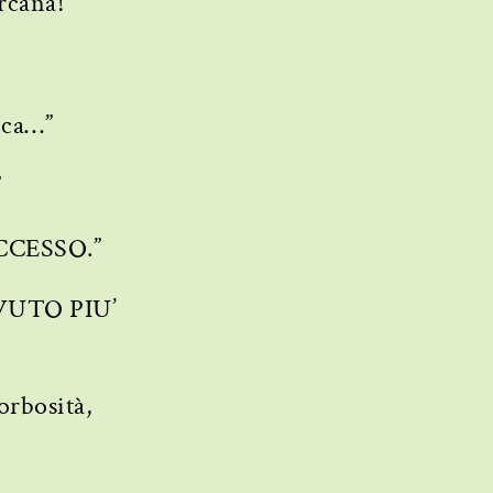
ircana!”
oca…”
”
CCESSO.”
VUTO PIU’
orbosità,