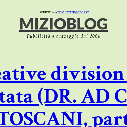
ISCRIVITI A ⇢
NEWSLETTER
|
PODCAST
MIZIOBLOG
Pubblicità e cazzeggio dal 2006
eative division
ntata (DR. A
OSCANI, parte