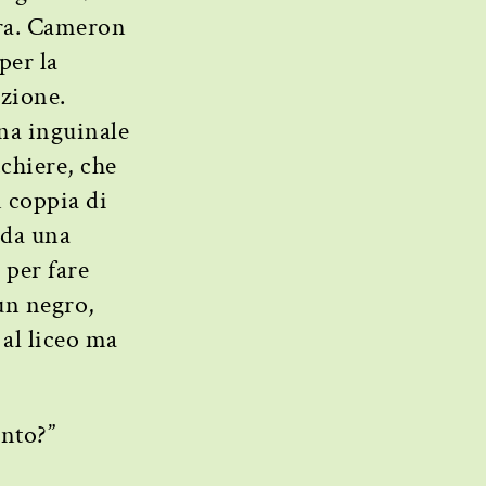
tra. Cameron
per la
azione.
nna inguinale
cchiere, che
n coppia di
 da una
 per fare
un negro,
 al liceo ma
ento?”