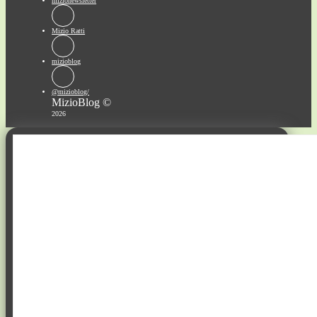
mizionewsletter
Mizio Ratti
mizioblog
@mizioblog/
MizioBlog ©
2026