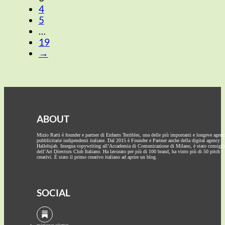
4
5
…
19
→
ABOUT
Mizio Ratti è founder e partner di Enfants Terribles, una delle più importanti e longeve agenz
pubblicitarie indipendenti italiane. Dal 2015 è Founder e Partner anche della digital agency
Hallelujah. Insegna copywriting all’Accademia di Comunicazione di Milano, è stato consigli
dell’Art Directors Club Italiano. Ha lavorato per più di 100 brand, ha vinto più di 50 pitch
creativi. È stato il primo creativo italiano ad aprire un blog.
SOCIAL