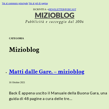
Vai al contenuto principale
Vai al piè di pagina
ISCRIVITI A ⇢
NEWSLETTER
|
PODCAST
MIZIOBLOG
Pubblicità e cazzeggio dal 2006
CATEGORIA
Mizioblog
Matti dalle Gare. – mizioblog
16 Ottobre 2021
Back È appena uscito il Manuale della Buona Gara, una
guida di 48 pagine a cura delle tre…