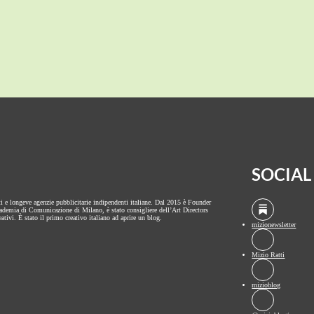
SOCIAL
ti e longeve agenzie pubblicitarie indipendenti italiane. Dal 2015 è Founder
cademia di Comunicazione di Milano, è stato consigliere dell’Art Directors
ativi. È stato il primo creativo italiano ad aprire un blog.
mizionewsletter
Mizio Ratti
mizioblog