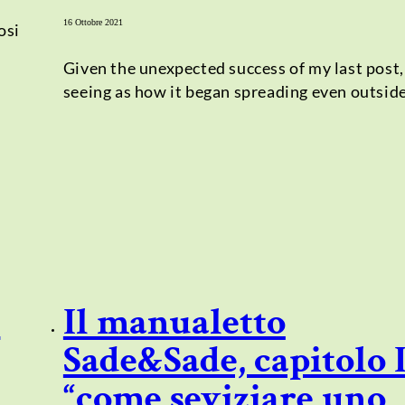
16 Ottobre 2021
osi
Given the unexpected success of my last post,
seeing as how it began spreading even outsid
o
Il manualetto
Sade&Sade, capitolo I
“come seviziare uno