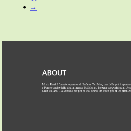
→
ABOUT
Mizio Ratti è founder e partner di Enfants Terribles, una delle più importan
e Partner anche della digital agency Hallelujah. Insegna copywriting all’Ac
Club Italiano. Ha lavorato per più di 100 brand, ha vinto più di 50 pitch cre