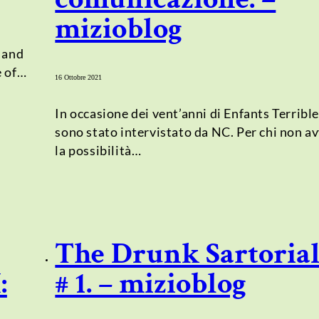
mizioblog
 and
e of…
16 Ottobre 2021
In occasione dei vent’anni di Enfants Terribl
sono stato intervistato da NC. Per chi non a
la possibilità…
The Drunk Sartorial
:
# 1. – mizioblog