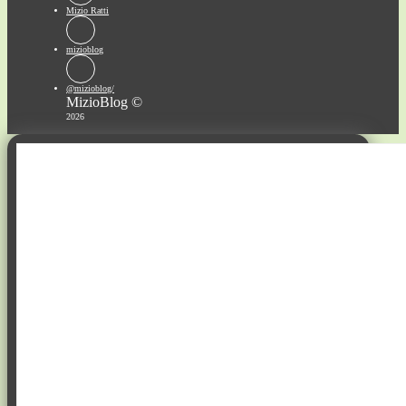
Mizio Ratti
mizioblog
@mizioblog/
MizioBlog ©
2026