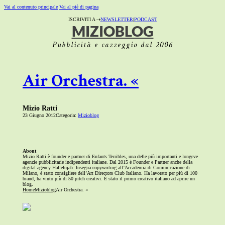
Vai al contenuto principale
Vai al piè di pagina
ISCRIVITI A ⇢
NEWSLETTER
|
PODCAST
MIZIOBLOG
Pubblicità e cazzeggio dal 2006
Air Orchestra. «
Mizio Ratti
23 Giugno 2012
Categoria:
Mizioblog
About
Mizio Ratti è founder e partner di Enfants Terribles, una delle più importanti e longeve
agenzie pubblicitarie indipendenti italiane. Dal 2015 è Founder e Partner anche della
digital agency Hallelujah. Insegna copywriting all’Accademia di Comunicazione di
Milano, è stato consigliere dell’Art Directors Club Italiano. Ha lavorato per più di 100
brand, ha vinto più di 50 pitch creativi. È stato il primo creativo italiano ad aprire un
blog.
Home
Mizioblog
Air Orchestra. «