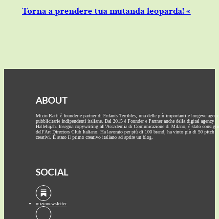
Torna a prendere tua mutanda leoparda! «
ABOUT
Mizio Ratti è founder e partner di Enfants Terribles, una delle più importanti e longeve agenz
pubblicitarie indipendenti italiane. Dal 2015 è Founder e Partner anche della digital agency
Hallelujah. Insegna copywriting all’Accademia di Comunicazione di Milano, è stato consigli
dell’Art Directors Club Italiano. Ha lavorato per più di 100 brand, ha vinto più di 50 pitch
creativi. È stato il primo creativo italiano ad aprire un blog.
SOCIAL
mizionewsletter