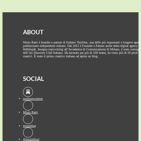
ABOUT
Mizio Ratti è founder e partner di Enfants Terribles, una delle più importanti e longeve agenz
pubblicitarie indipendenti italiane. Dal 2015 è Founder e Partner anche della digital agency
Hallelujah. Insegna copywriting all’Accademia di Comunicazione di Milano, è stato consigli
dell’Art Directors Club Italiano. Ha lavorato per più di 100 brand, ha vinto più di 50 pitch
creativi. È stato il primo creativo italiano ad aprire un blog.
SOCIAL
mizionewsletter
Mizio Ratti
mizioblog
@mizioblog/