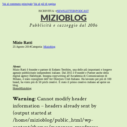
Vai al contenuto principale
Vai al piè di pagina
ISCRIVITI A ⇢
NEWSLETTER
|
PODCAST
MIZIOBLOG
Pubblicità e cazzeggio dal 2006
Mizio Ratti
25 Agosto 2014
Categoria:
Mizioblog
About
Mizio Ratti è founder e partner di Enfants Terribles, una delle più importanti e longeve
agenzie pubblicitarie indipendenti italiane. Dal 2015 è Founder e Partner anche della
digital agency Hallelujah. Insegna copywriting all’Accademia di Comunicazione di
Milano, è stato consigliere dell’Art Directors Club Italiano. Ha lavorato per più di 100
brand, ha vinto più di 50 pitch creativi. È stato il primo creativo italiano ad aprire un
blog.
Home
Mizioblog
Warning
: Cannot modify header
information – headers already sent by
(output started at
/home/mizioblog/public_html/wp-